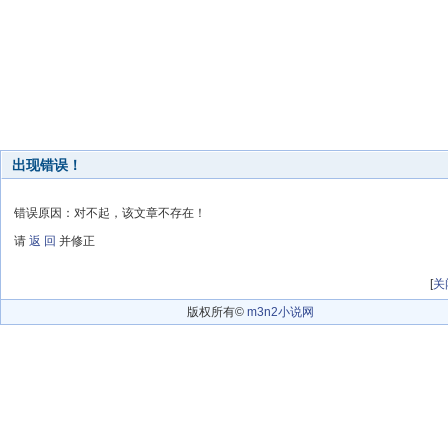
出现错误！
错误原因：对不起，该文章不存在！
请
返 回
并修正
[
关
版权所有©
m3n2小说网