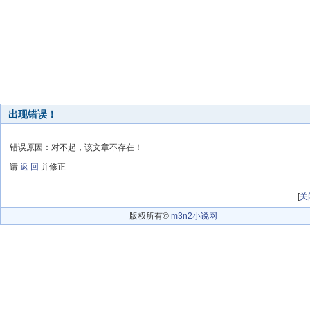
出现错误！
错误原因：对不起，该文章不存在！
请
返 回
并修正
[
关
版权所有©
m3n2小说网