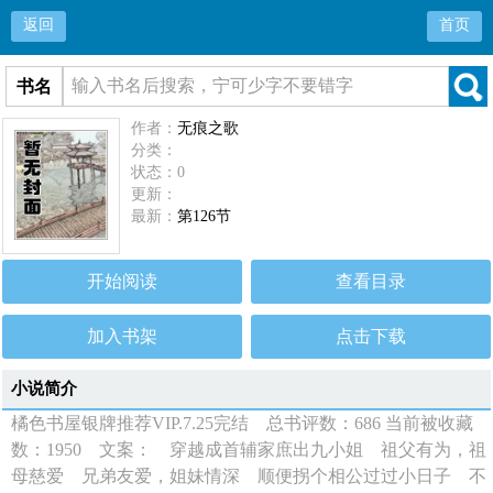
返回
首页
书名
作者：
无痕之歌
分类：
状态：0
更新：
最新：
第126节
开始阅读
查看目录
加入书架
点击下载
小说简介
橘色书屋银牌推荐VIP.7.25完结 总书评数：686 当前被收藏
数：1950 文案： 穿越成首辅家庶出九小姐 祖父有为，祖
母慈爱 兄弟友爱，姐妹情深 顺便拐个相公过过小日子 不