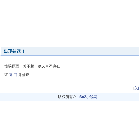
出现错误！
错误原因：对不起，该文章不存在！
请
返 回
并修正
[
关
版权所有©
m3n2小说网