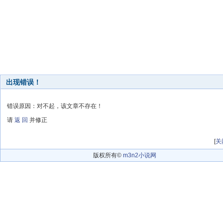
出现错误！
错误原因：对不起，该文章不存在！
请
返 回
并修正
[
关
版权所有©
m3n2小说网