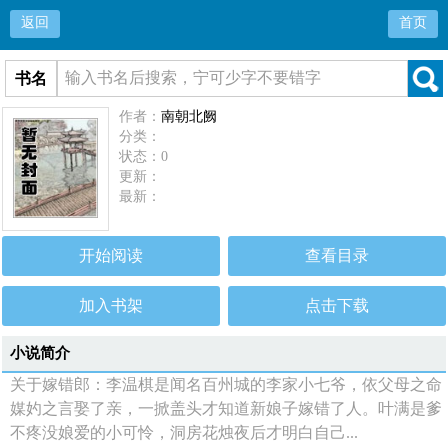
返回
首页
书名
作者：
南朝北阙
分类：
状态：0
更新：
最新：
开始阅读
查看目录
加入书架
点击下载
小说简介
关于嫁错郎：李温棋是闻名百州城的李家小七爷，依父母之命
媒妁之言娶了亲，一掀盖头才知道新娘子嫁错了人。叶满是爹
不疼没娘爱的小可怜，洞房花烛夜后才明白自己...